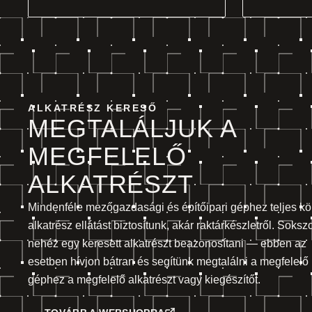
ALKATRÉSZ KERESŐ
MEGTALÁLJUK A
MEGFELELŐ
ALKATRÉSZT
Mindenféle mezőgazdasági és építőipari géphez teljes kö
alkatrész ellátást biztosítunk, akár raktárkészletről. Soksz
nehéz egy keresett alkatrészt beazonosítani — ebben az
esetben hívjon bátran és segítünk megtalálni a megfelelő
géphez a megfelelő alkatrészt vagy kiegészítőt.