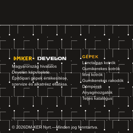
GÉPEK
Lánctalpas kotrók
Magyarország hivatalos
Gumikerekes kotrók
Develon képviselete.
Mini kotrók
Építőipari gépek értékesítése,
Gumikerekes rakodók
szervize és alkatrész ellátása.
Dömperek
Anyagmozgatók
Teljes katalógus
© 2026
DM-KER Nyrt.
—
Minden jog fenntartva.