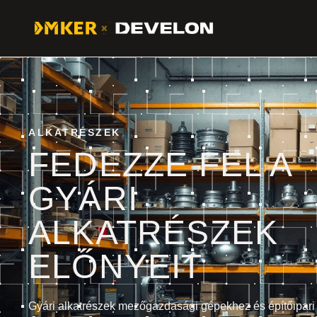
ALKATRÉSZEK
FEDEZZE FEL A
GYÁRI
ALKATRÉSZEK
ELŐNYEIT
Gyári alkatrészek mezőgazdasági gépekhez és építőipari