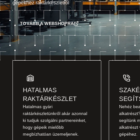
gépekhez raktárkészletről
TOVÁBB A WEBSHOPRA
HATALMAS
SZAKÉ
RAKTÁRKÉSZLET
SEGÍT
Hatalmas gyári
Nehéz bea
raktárkészletünkről akár azonnal
alkatrészt
ki tudjuk szolgálni partnereinket,
segítünk m
hogy gépeik mielőbb
alkatrészt
megbízhatóan üzemeljenek.
gépéhez.