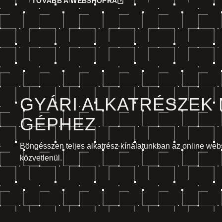
TOVÁBB A WEBSHOPRA
GYÁRI ALKATRÉSZEK
GÉPHEZ
Böngésszen teljes alkatrész kínálatunkban az online we
közvetlenül.