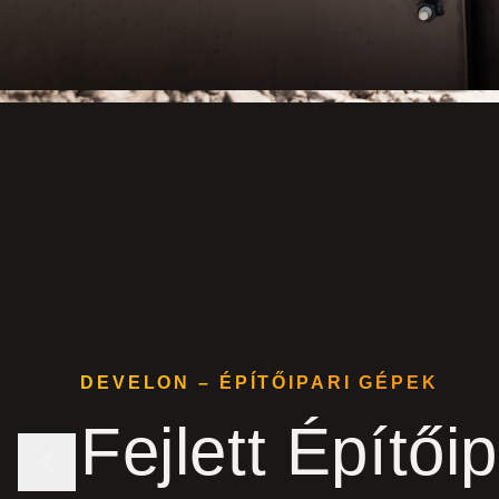
DEVELON – ÉPÍTŐIPARI GÉPEK
Fejlett
Építői