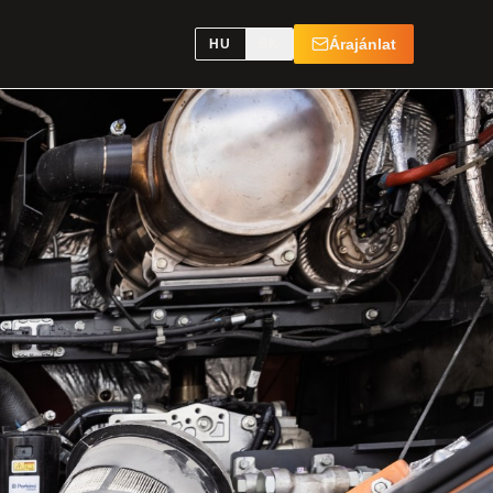
Árajánlat
HU
SK