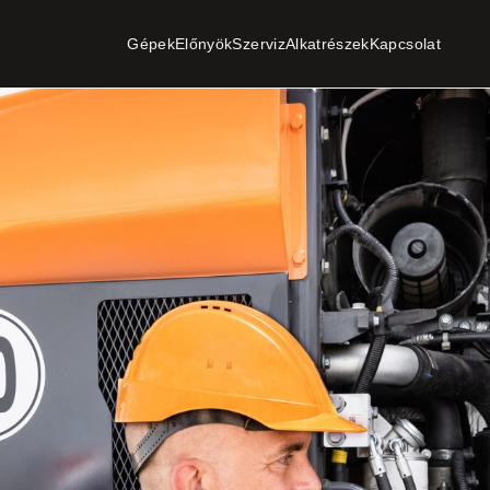
Gépek
Előnyök
Szerviz
Alkatrészek
Kapcsolat